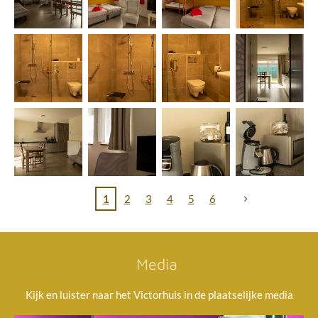
1
2
3
4
5
6
Media
Kijk en luister naar het Victorhuis in de plaatselijke media